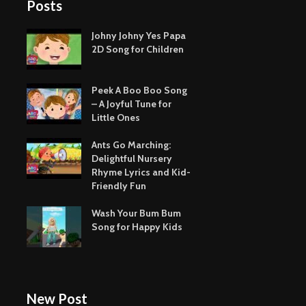
Posts
Johny Johny Yes Papa
2D Song for Children
Peek A Boo Boo Song
– A Joyful Tune for
Little Ones
Ants Go Marching:
Delightful Nursery
Rhyme Lyrics and Kid-
Friendly Fun
Wash Your Bum Bum
Song for Happy Kids
New Post