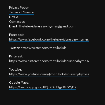
Privacy Policy
Terms of Service
DMCA
Contact us
Email: T
hetubekidsnurseryrhymes@gmail.com
Facebook:
https://www.facebook.com/thetubekidsnurseryrhymes
Twitter:
https://twitter.com/thetubekids
Pinterest:
https://www.pinterest.com/thetubekidsnurseryrhymes/
Youtube:
https://www.youtube.com/@thetubekidsnurseryrhymes
Google Maps:
https://maps.app.goo.gl/DJzKDcT2g73QGYyD7